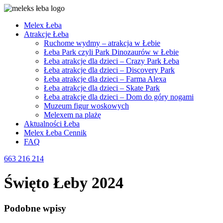
Melex Łeba
Atrakcje Łeba
Ruchome wydmy – atrakcja w Łebie
Łeba Park czyli Park Dinozaurów w Łebie
Łeba atrakcje dla dzieci – Crazy Park Łeba
Łeba atrakcje dla dzieci – Discovery Park
Łeba atrakcje dla dzieci – Farma Alexa
Łeba atrakcje dla dzieci – Skate Park
Łeba atrakcje dla dzieci – Dom do góry nogami
Muzeum figur woskowych
Melexem na plażę
Aktualności Łeba
Melex Łeba Cennik
FAQ
663 216 214
Święto Łeby 2024
Podobne wpisy