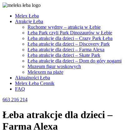
Melex Łeba
Atrakcje Łeba
Ruchome wydmy – atrakcja w Łebie
Łeba Park czyli Park Dinozaurów w Łebie
Łeba atrakcje dla dzieci – Crazy Park Łeba
Łeba atrakcje dla dzieci – Discovery Park
Łeba atrakcje dla dzieci – Farma Alexa
Łeba atrakcje dla dzieci – Skate Park
Łeba atrakcje dla dzieci – Dom do góry nogami
Muzeum figur woskowych
Melexem na plażę
Aktualności Łeba
Melex Łeba Cennik
FAQ
663 216 214
Łeba atrakcje dla dzieci –
Farma Alexa